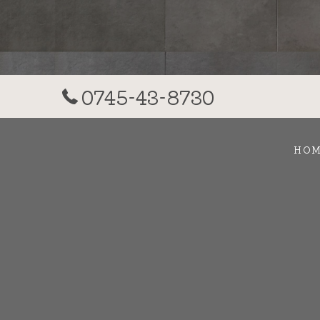
0745-43-8730
HO