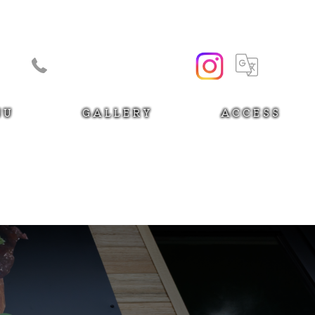
Forest Bear Burger｜ギャラリー
0745-43-8730
NU
GALLERY
ACCESS